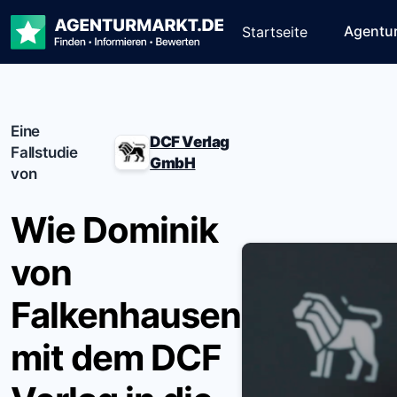
Agentu
Startseite
Eine
DCF Verlag
Fallstudie
GmbH
von
Wie Dominik
von
Falkenhausen
mit dem DCF