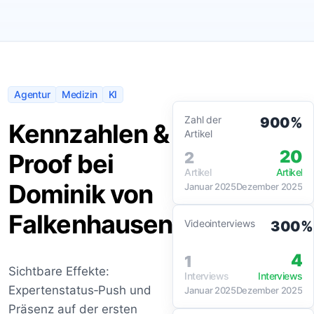
Agentur
Medizin
KI
Zahl der
900%
Kennzahlen &
Artikel
20
Proof bei
2
Artikel
Artikel
Dominik von
Januar 2025
Dezember 2025
Falkenhausen
Videointerviews
300%
4
1
Sichtbare Effekte:
Interviews
Interviews
Expertenstatus‑Push und
Januar 2025
Dezember 2025
Präsenz auf der ersten