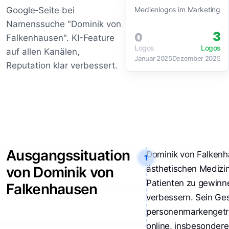
Google‑Seite bei
Medienlogos im Marketing
Namenssuche "Dominik von
3
0
Falkenhausen". KI-Feature
Logos
Logos
auf allen Kanälen,
Januar 2025
Dezember 2025
Reputation klar verbessert.
Ausgangssituation
Dominik von Falkenha
1
von Dominik von
ästhetischen Medizin
Patienten zu gewinn
Falkenhausen
verbessern. Sein Ges
personenmarkengetri
online, insbesonder