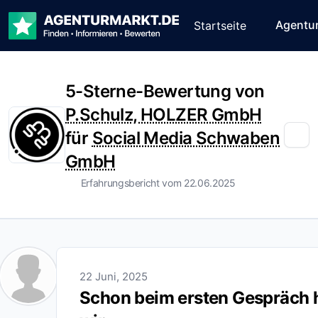
Agentu
Startseite
5-Sterne-Bewertung von
P.Schulz, HOLZER GmbH
für
Social Media Schwaben
GmbH
Erfahrungsbericht vom 22.06.2025
22 Juni, 2025
Schon beim ersten Gespräch 