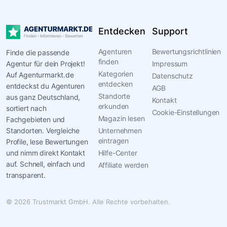
Entdecken
Support
Agenturen
Bewertungsrichtlinien
Finde die passende
finden
Agentur für dein Projekt!
Impressum
Kategorien
Auf Agenturmarkt.de
Datenschutz
entdecken
entdeckst du Agenturen
AGB
Standorte
aus ganz Deutschland,
Kontakt
erkunden
sortiert nach
Cookie-Einstellungen
Magazin lesen
Fachgebieten und
Standorten. Vergleiche
Unternehmen
eintragen
Profile, lese Bewertungen
und nimm direkt Kontakt
Hilfe-Center
auf. Schnell, einfach und
Affiliate werden
transparent.
© 2026 Trustmarkt GmbH. Alle Rechte vorbehalten.