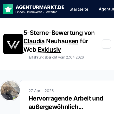
Agentu
Startseite
5-Sterne-Bewertung von
Claudia Neuhausen
für
Web Exklusiv
Erfahrungsbericht vom 27.04.2026
27 April, 2026
Hervorragende Arbeit und
außergewöhnlich...