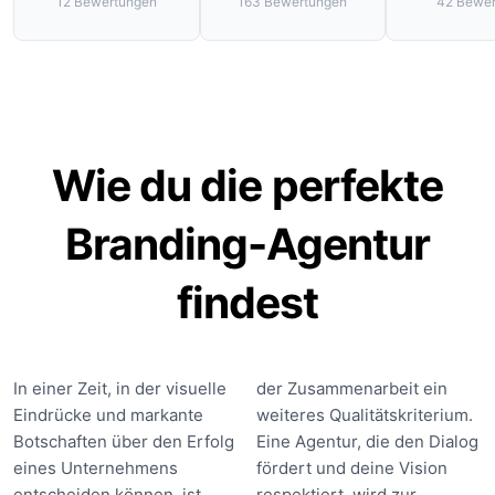
12
Bewertungen
163
Bewertungen
42
Bewer
Wie du die perfekte
Branding-Agentur
findest
In einer Zeit, in der visuelle
der Zusammenarbeit ein
Eindrücke und markante
weiteres Qualitätskriterium.
Botschaften über den Erfolg
Eine Agentur, die den Dialog
eines Unternehmens
fördert und deine Vision
entscheiden können, ist
respektiert, wird zur