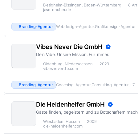
Bietigheim-Bissingen, Baden-Württemberg
8 Art
jasminhuber.de
Branding-Agentur
Webdesign-Agentur
Grafikdesign-Agentur
Vibes Never Die GmbH
Dein Vibe. Unsere Mission. Für immer.
Oldenburg, Niedersachsen
2023
vibesneverdie.com
Branding-Agentur
Coaching-Agentur
Consulting-Agentur
+7
Die Heldenhelfer GmbH
Gäste finden, begeistern und zu Botschaftern mac
Wiesbaden, Hessen
2009
die-heldenhelfer.com