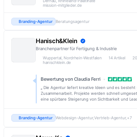
Dernau, Rhineland-Palatinate
mission-mitglieder.de
Branding-Agentur
Beratungsagentur
Hanisch&Klein
Branchenpartner für Fertigung & Industrie
Wuppertal, Nordrhein-Westfalen
14 Artikel
20
hanischklein.de
Bewertung von Claudia Ferri
Die Agentur liefert kreative Ideen und es besteht
Zusammenarbeit. Projekte werden schnell umgesetz
eine spürbare Steigerung von Sichtbarkeit und Le
Branding-Agentur
Webdesign-Agentur
Vertrieb-Agentur
+7