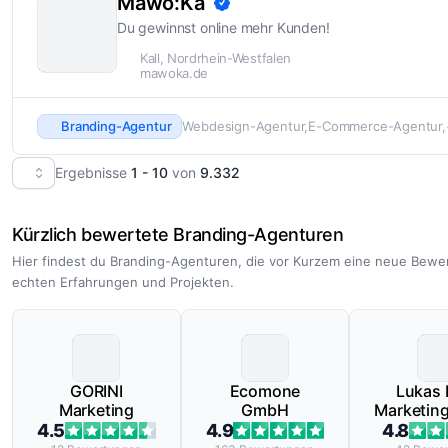
Mawo:Ka
Du gewinnst online mehr Kunden!
Kall, Nordrhein-Westfalen
mawoka.de
Branding-Agentur
Webdesign-Agentur
E-Commerce-Agentur
Ergebnisse
1 - 10
von
9.332
Kürzlich bewertete Branding-Agenturen
Hier findest du Branding-Agenturen, die vor Kurzem eine neue Bewe
echten Erfahrungen und Projekten.
GORINI
Ecomone
Lukas 
Marketing
GmbH
Marketin
4.5
4.9
4.8