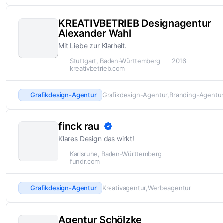
KREATIVBETRIEB Designagentur
Alexander Wahl
Mit Liebe zur Klarheit.
Stuttgart, Baden-Württemberg
2016
kreativbetrieb.com
Grafikdesign-Agentur
Grafikdesign-Agentur
Branding-Agentu
finck rau
Klares Design das wirkt!
Karlsruhe, Baden-Württemberg
fundr.com
Grafikdesign-Agentur
Kreativagentur
Werbeagentur
Agentur Schölzke