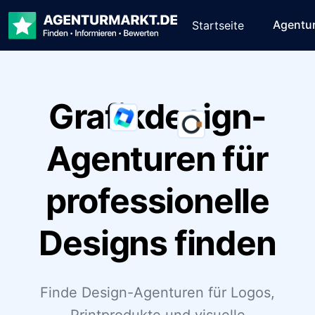
Agentu
Startseite
Grafikdesign-
Agenturen für
professionelle
Designs finden
Finde Design-Agenturen für Logos,