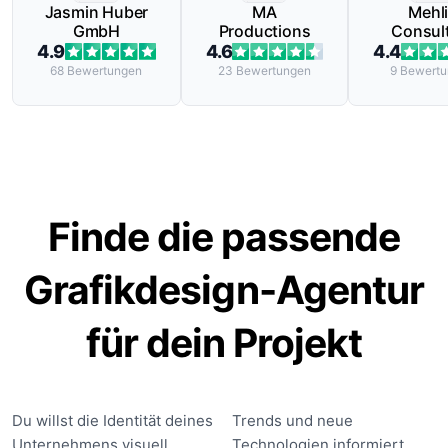
Jasmin Huber
MA
Mehl
GmbH
Productions
Consul
Gmb
4.9
4.6
4.4
68
Bewertungen
23
Bewertungen
9
Bewertu
Finde die passende
Grafikdesign-Agentur
für dein Projekt
Du willst die Identität deines
Trends und neue
Unternehmens visuell
Technologien informiert