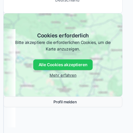
von
Ähnliche E-
leistungsstarken
Commerce-
Shopify-
Agenturen:
Shops
und
Cookies erforderlich
die
Bitte akzeptiere die erforderlichen Cookies, um die
Implementierung
Karte anzuzeigen.
von
plentymarkets
Alle Cookies akzeptieren
spezialisiert
hat.
Mehr erfahren
Du
erhältst
nicht
Profil melden
nur
eine
umfassende
Beratung,
sondern