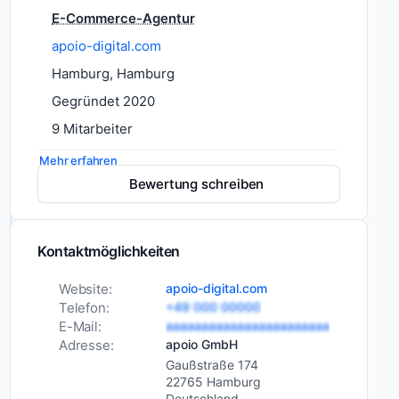
E-Commerce-Agentur
Die
apoio
apoio-digital.com
GmbH
Hamburg, Hamburg
ist
Gegründet 2020
eine
9 Mitarbeiter
renommierte
E-
Mehr erfahren
Commerce-
Dienstleistungen
E-Commerce-
Bewertung schreiben
Agentur
Entwicklung
mit
Webentwicklung
Sitz
App-Entwicklung
Kontaktmöglichkeiten
in
Softwareentwicklung
Hamburg,
Website:
apoio-digital.com
die
Webdesign
Telefon:
+49 000 00000
sich
Branchen
E-Mail:
aaaaaaaaaaaaaaaaaaaaaaa
E-
auf
Commerce
Adresse:
apoio GmbH
Gaußstraße 174
die
22765 Hamburg
Entwicklung
Deutschland