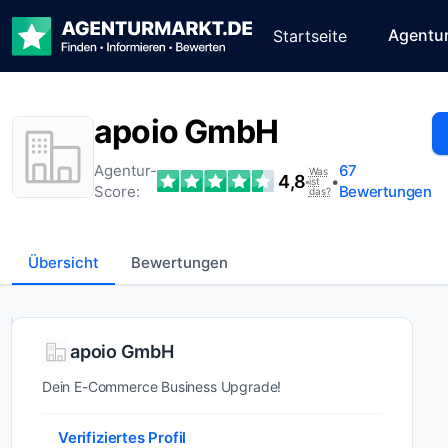
Agentu
Startseite
apoio GmbH
Agentur-
67
Was
4,8
•
•
ist
Score:
Bewertungen
das?
Übersicht
Bewertungen
Wer ist
apoio GmbH
apoio
Dein E-Commerce Business Upgrade!
GmbH?
Verifiziertes Profil