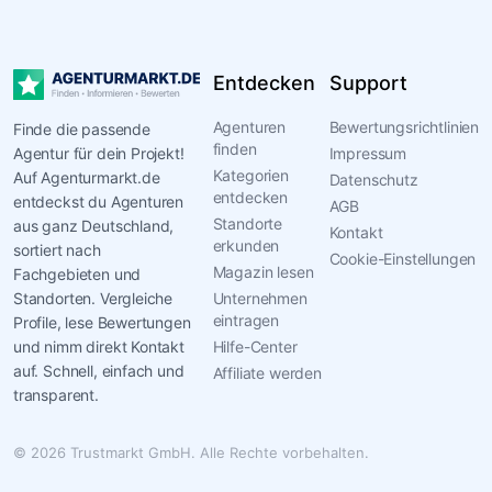
die
Umsetzung
bis
Entdecken
Support
hin
zu
Agenturen
Bewertungsrichtlinien
Finde die passende
Schulungen
finden
Agentur für dein Projekt!
Impressum
und
Kategorien
Auf Agenturmarkt.de
Datenschutz
langfristigem
entdecken
entdeckst du Agenturen
AGB
Support.
Standorte
aus ganz Deutschland,
Kontakt
Die
erkunden
sortiert nach
Cookie-Einstellungen
Agentur
Magazin lesen
Fachgebieten und
Standorten. Vergleiche
ist
Unternehmen
eintragen
Profile, lese Bewertungen
bekannt
und nimm direkt Kontakt
Hilfe-Center
für
auf. Schnell, einfach und
Affiliate werden
ihre
transparent.
Fähigkeit,
komplexe
© 2026 Trustmarkt GmbH. Alle Rechte vorbehalten.
E-
Commerce-