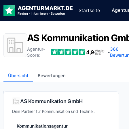
Agentu
Startseite
AS Kommunikation Gm
Agentur-
366
Was ist
4,9
•
•
das?
Score:
Bewertu
Übersicht
Bewertungen
Wer ist AS
AS Kommunikation GmbH
Kommunikation
Dein Partner für Kommunikation und Technik.
GmbH?
Kommunikationsagentur