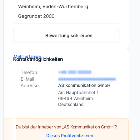
Weinheim, Baden-Württemberg
AS
Kommunikation
Gegründet 2000
ist
seit
Bewertung schreiben
2000
in
Weinheim
Mehr erfahren
Kontaktmöglichkeiten
ein
verlässlicher
Telefon:
+49 000 00000
Partner
Ähnliche
E-Mail:
aaaaaaaaaaaaaaaaaaaaaaaaaaaa
für
Adresse:
AS Kommunikation GmbH
Kommunikationsagenturen:
Kommunikationstechnik.
Am Hauptbahnhof 1
Mit
69469 Weinheim
Deutschland
über
20
Jahren
Du bist der Inhaber von „AS Kommunikation GmbH“?
Erfahrung
Dieses Profil verifizieren
in