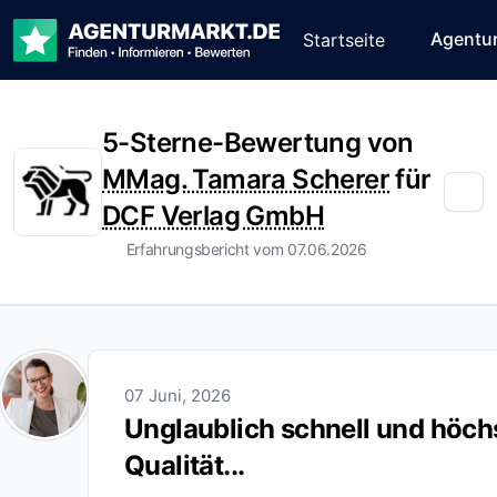
Agentu
Startseite
5-Sterne-Bewertung von
MMag. Tamara Scherer
für
DCF Verlag GmbH
Erfahrungsbericht vom 07.06.2026
07 Juni, 2026
Unglaublich schnell und höch
Qualität...