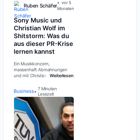
vor 5
Ruben Schäfer
Monaten
Sony Music und
Christian Wolf im
Shitstorm: Was du
aus dieser PR-Krise
lernen kannst
Ein Musikkonzern,
massenhaft Abmahnungen
und mit Christian Wolf ein
Weiterlesen
reichweitenstarker
Unternehmer, der zum
7
Minuten
Business
Gegenangriff bläst –
Lesezeit
willkommen bei einem der
spektakulärsten PR-Desaster
der letzten Tage....