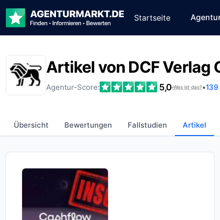
Agentu
Startseite
Artikel von DCF Verlag
5,0
Agentur-Score:
•
139
•
Was ist das?
Übersicht
Bewertungen
Fallstudien
Artikel