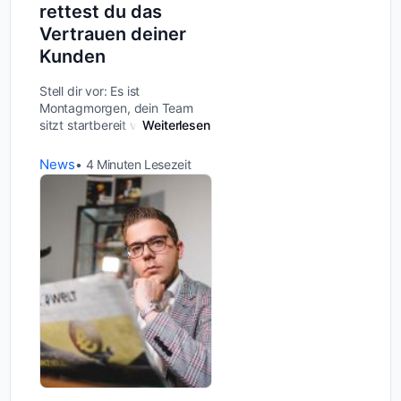
rettest du das
Vertrauen deiner
Kunden
Stell dir vor: Es ist
Montagmorgen, dein Team
sitzt startbereit vor den
Weiterlesen
Rechnern – und plötzlich geht
nichts mehr. Slack lädt nicht,
News
4
Minuten Lesezeit
Notion zeigt nur
Fehlermeldungen, und auch
Zapier streikt. Der Grun...