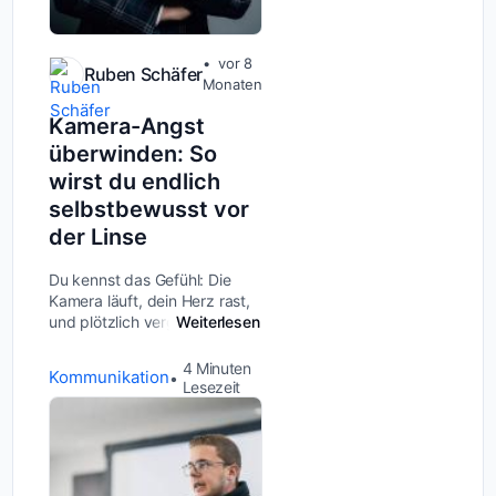
vor 8
Ruben Schäfer
Monaten
Kamera-Angst
überwinden: So
wirst du endlich
selbstbewusst vor
der Linse
Du kennst das Gefühl: Die
Kamera läuft, dein Herz rast,
und plötzlich vergisst du, was
Weiterlesen
du sagen wolltest. Oder du
scheust dich davor,
4
Minuten
Kommunikation
professionelle Fotos von dir
Lesezeit
machen zu lassen, weil du
denkst, du...