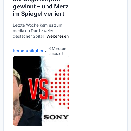
gewinnt – und Merz
im Spiegel verliert
Letzte Woche kam es zum
medialen Duell zweier
deutscher Spitzenpolitiker –
Weiterlesen
und das Ergebnis könnte
unterschiedlicher kaum sein.
6
Minuten
Kommunikation
Björn Höcke saß bei
Lesezeit
Ungeskriptet, Friedrich Merz
beim Spiegel. Beide mit...