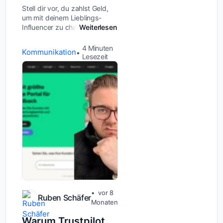
Stell dir vor, du zahlst Geld,
um mit deinem Lieblings-
Influencer zu chatten – und
Weiterlesen
merkst erst Monate später,
dass du die ganze Zeit mit
4
Minuten
Kommunikation
einem Bot oder einer fremden
Lesezeit
Person geschrieben hast.
Genau das...
vor 8
Ruben Schäfer
Monaten
Warum Trustpilot