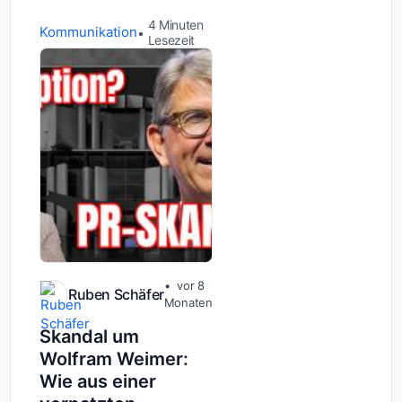
nur nutzen sie dafür nicht
mehr Google, sondern
4
Minuten
Kommunikation
ChatGPT oder andere KI-
Lesezeit
Tools. Und während deine
Konkurrenz in den E...
vor 8
Ruben Schäfer
Monaten
Skandal um
Wolfram Weimer:
Wie aus einer