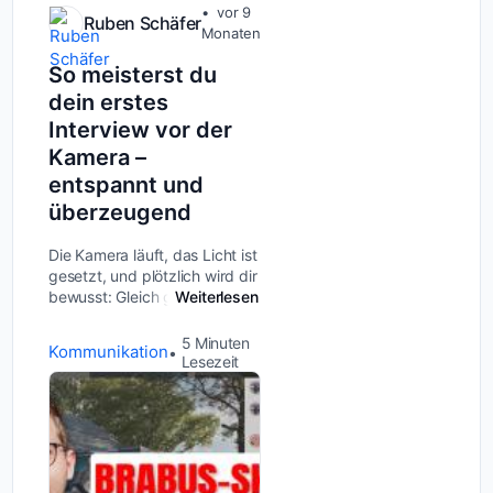
vor 9
Ruben Schäfer
Monaten
So meisterst du
dein erstes
Interview vor der
Kamera –
entspannt und
überzeugend
Die Kamera läuft, das Licht ist
gesetzt, und plötzlich wird dir
bewusst: Gleich geht&#039;s
Weiterlesen
los. Dein erstes Interview
steht an, und die Aufregung
5
Minuten
Kommunikation
steigt. Keine Sorge – das geht
Lesezeit
vielen so! Doch mit de...