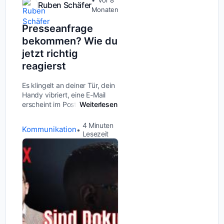
vor 8
Ruben Schäfer
Monaten
Presseanfrage
bekommen? Wie du
jetzt richtig
reagierst
Es klingelt an deiner Tür, dein
Handy vibriert, eine E-Mail
erscheint im Postfach mit
Weiterlesen
dem Betreff
&quot;Presseanfrage&quot; –
4
Minuten
Kommunikation
und plötzlich stehst du vor
Lesezeit
einem Vorwurf, mit dem du nie
gerechnet hättes...