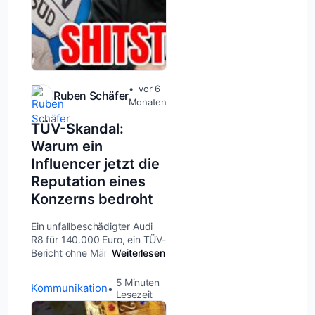
vor 6
Ruben Schäfer
Monaten
TÜV-Skandal:
Warum ein
Influencer jetzt die
Reputation eines
Konzerns bedroht
Ein unfallbeschädigter Audi
R8 für 140.000 Euro, ein TÜV-
Bericht ohne Mängel – und
Weiterlesen
dann die schockierende
Wahrheit: Das Auto ist
5
Minuten
Kommunikation
lebensgefährlich. Was wie ein
Lesezeit
klassischer Betrugsfall klingt,