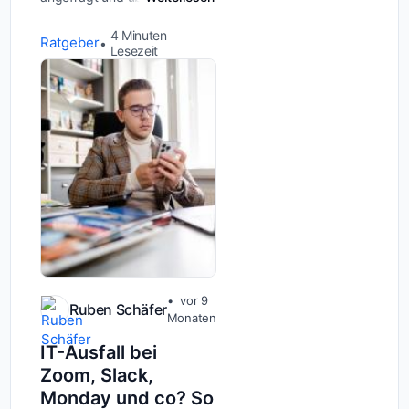
du zusagen sollst? Vorsicht!
Ein aktueller Fall mit dem
4
Minuten
Ratgeber
bekannten Steuerberater
Lesezeit
&quot;Mr. Steuer&quot;
Martin Richter zeigt e...
vor 9
Ruben Schäfer
Monaten
IT-Ausfall bei
Zoom, Slack,
Monday und co? So