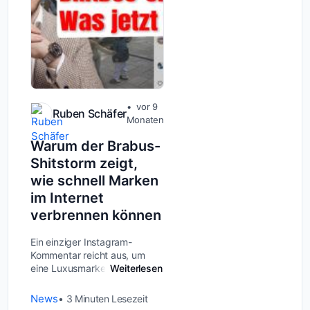
vor 9
Ruben Schäfer
Monaten
Warum der Brabus-
Shitstorm zeigt,
wie schnell Marken
im Internet
verbrennen können
Ein einziger Instagram-
Kommentar reicht aus, um
eine Luxusmarke ins Zentrum
Weiterlesen
eines digitalen Sturms zu
katapultieren. Was bei Brabus
News
3
Minuten Lesezeit
passiert ist, hätte jedem