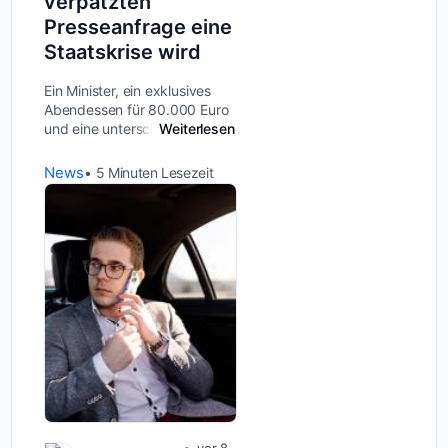
verpatzten
Presseanfrage eine
Staatskrise wird
Ein Minister, ein exklusives
Abendessen für 80.000 Euro
und eine unterschätzte
Weiterlesen
Presseanfrage: Was als
Enthüllung eines jungen
News
5
Minuten Lesezeit
Mediums begann, entwickelte
sich binnen 72 Stunden zu
einem politischen Sk...