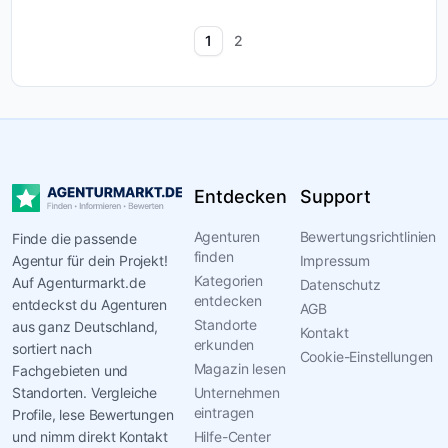
Unternehmen passieren
können – und die Leh...
1
2
Entdecken
Support
Agenturen
Bewertungsrichtlinien
Finde die passende
finden
Agentur für dein Projekt!
Impressum
Kategorien
Auf Agenturmarkt.de
Datenschutz
entdecken
entdeckst du Agenturen
AGB
Standorte
aus ganz Deutschland,
Kontakt
erkunden
sortiert nach
Cookie-Einstellungen
Magazin lesen
Fachgebieten und
Standorten. Vergleiche
Unternehmen
eintragen
Profile, lese Bewertungen
und nimm direkt Kontakt
Hilfe-Center