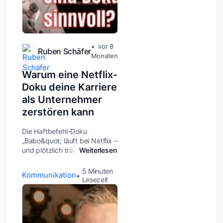
vor 8
Ruben Schäfer
Monaten
Warum eine Netflix-
Doku deine Karriere
als Unternehmer
zerstören kann
Die Haftbefehl-Doku
„Babo&quot; läuft bei Netflix –
und plötzlich träumen auch
Weiterlesen
Unternehmer von der großen
Streaming-Plattform. Millionen
5
Minuten
Kommunikation
Views, mediale
Lesezeit
Aufmerksamkeit, der Name in
aller Munde: Klingt...