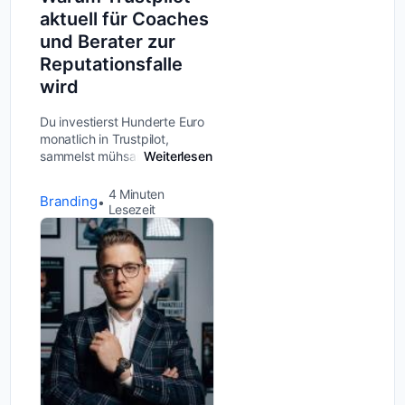
aktuell für Coaches
und Berater zur
Reputationsfalle
wird
Du investierst Hunderte Euro
monatlich in Trustpilot,
sammelst mühsam positive
Weiterlesen
Bewertungen – und plötzlich
verschwinden sie einfach?
4
Minuten
Branding
Während negative Reviews
Lesezeit
stehen bleiben? Was klingt
wie ein Albtrau...