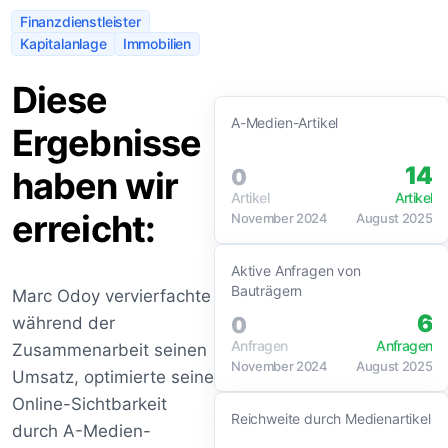
Finanzdienstleister
Kapitalanlage
Immobilien
Diese
A-Medien-Artikel
Ergebnisse
14
haben wir
0
Artikel
Artikel
erreicht:
November 2024
August 2025
Aktive Anfragen von
Bauträgern
Marc Odoy vervierfachte
6
0
während der
Anfragen
Anfragen
Zusammenarbeit seinen
November 2024
August 2025
Umsatz, optimierte seine
Online-Sichtbarkeit
Reichweite durch Medienartikel
durch A-Medien-