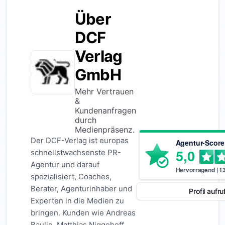
Über
DCF
Verlag
GmbH
Mehr Vertrauen
&
Kundenanfragen
durch
Medienpräsenz.
Der DCF-Verlag ist europas
Agentur-Score
5,0
schnellstwachsenste PR-
Agentur und darauf
Hervorragend
|
1
spezialisiert, Coaches,
Berater, Agenturinhaber und
Profil aufru
Experten in die Medien zu
bringen. Kunden wie Andreas
Baulig, Matthias Niggehoff,