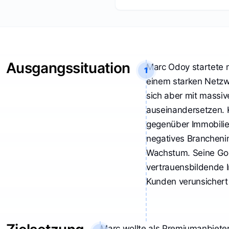
dem DCF-Verlag
zusammen. Bereits
zuvor hatte ich in
meiner Funktion als
Unternehmensberater
Ausgangssituation
den DCF-Verlag für
Marc Odoy startete 
1
eine
einem starken Netzw
Personalberatungsfirma
sich aber mit massi
beauftragt – schon
auseinandersetzen. K
damals hat die
gegenüber Immobilien
Zusammenarbeit im
Rahmen des Trusts
negatives Brancheni
hervorragend
Wachstum. Seine Go
funktioniert und für
vertrauensbildende I
deutliche Sichtbarkeit
Kunden verunsichert 
gesorgt. Aufgrund
dieser positiven
Erfahrung haben wir
uns entschieden, auch
Marc wollte als Premiumanbie