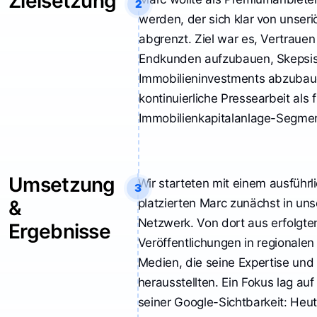
Zielsetzung
2
im Immobilienbereich
werden, der sich klar von unser
mit dem DCF-Verlag
abgrenzt. Ziel war es, Vertraue
zusammenzuarbeiten.
Endkunden aufzubauen, Skepsi
Seitdem stellen wir
Immobilieninvestments abzubau
fest, dass unsere
Präsenz am Markt
kontinuierliche Pressearbeit als
deutlich gestiegen ist:
Immobilienkapitalanlage-Segment
Kunden berichten uns
regelmäßig, dass wir
„überall sichtbar“ sind
Umsetzung
und fragen, wie wir das
Wir starteten mit einem ausführl
3
erreichen. Dieses
&
platzierten Marc zunächst in un
gesteigerte Vertrauen
Netzwerk. Von dort aus erfolgte
Ergebnisse
führt dazu, dass sich
Veröffentlichungen in regionale
neue Türen öffnen –
Medien, die seine Expertise und 
selbst Bauträger treten
herausstellten. Ein Fokus lag au
aktiv auf uns zu und
wollen mit uns
seiner Google-Sichtbarkeit: Heute
kooperieren. So können