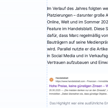
– durchgehen muss
man natürlich selbst,
Im Verlauf des Jahres folgten we
aber der rote Teppich
Platzierungen – darunter große A
ist ausgerollt. Marc
Online, Welt und im Sommer 202
Odoy“
Feature im Handelsblatt. Diese S
dafür, dass Marc regelmäßig vo
Bauträgern auf seine Medienpr
wird. Parallel nutzte er die Artik
in Social Media und in Verkaufs
Vertrauen aufzubauen und Einwä
Das Highlight war eine ausführliche 