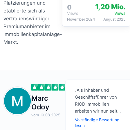
Platzierungen und
1,20 Mio.
0
etablierte sich als
Views
Views
vertrauenswürdiger
November 2024
August 2025
Premiumanbieter im
Immobilienkapitalanlage-
Markt.
„Als Inhaber und
Marc
Geschäftsführer von
RIOD Immobilien
Odoy
arbeiten wir nun seit
vom 19.08.2025
mehreren Monaten
Vollständige Bewertung
sehr erfolgreich mit
lesen