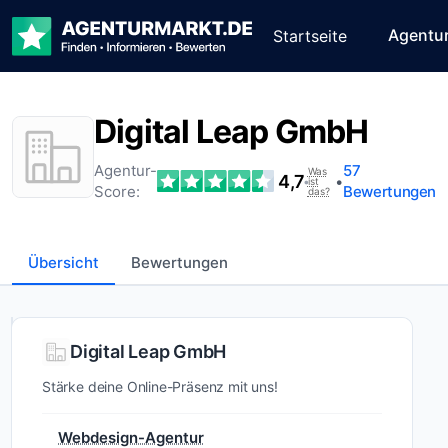
Agentu
Startseite
Digital Leap GmbH
Agentur-
57
Was
4,7
•
•
ist
Score:
Bewertungen
das?
Übersicht
Bewertungen
Wer ist
Digital Leap GmbH
Digital
Stärke deine Online-Präsenz mit uns!
Leap
GmbH?
Webdesign-Agentur