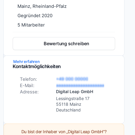
Mainz, Rheinland-Pfalz
Digital
Gegründet 2020
Leap
5 Mitarbeiter
ist
eine
Bewertung schreiben
Internetagentur
aus
Mainz,
Mehr erfahren
die
Kontaktmöglichkeiten
Dienstleistungen
Webdesign
sich
SEO
Telefon:
+49 000 00000
auf
E-Mail:
aaaaaaaaaaaaaaaaaaaa
SEA
kreatives
Adresse:
Digital Leap GmbH
Webdesign
Social-
Lessingstraße 17
Media-
und
55118 Mainz
Marketing
effektives
Deutschland
E-
Online
Commerce-
Marketing
Entwicklung
spezialisiert
Branchen
Du bist der Inhaber von „Digital Leap GmbH“?
E-