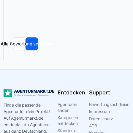
und
generiert
und
die
kann
hervorragende
Fehler
Betreuung
enthalten.
ihrer
Mitglieder.
Alle Bewertungen
Bewertung schreiben
Du
bist
auf
der
Suche
nach
neuen
Entdecken
Support
Chancen
in
Agenturen
Bewertungsrichtlinien
Finde die passende
der
finden
Agentur für dein Projekt!
Impressum
Filmbranche?
Kategorien
Auf Agenturmarkt.de
Datenschutz
Hier
entdecken
entdeckst du Agenturen
AGB
bist
Standorte
aus ganz Deutschland,
Kontakt