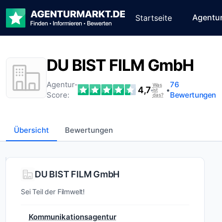
Agentu
Startseite
DU BIST FILM GmbH
Agentur-
76
Was
4,7
•
•
ist
Score:
Bewertungen
das?
Übersicht
Bewertungen
Wer ist
DU BIST FILM GmbH
DU
Sei Teil der Filmwelt!
BIST
FILM
Kommunikationsagentur
GmbH?