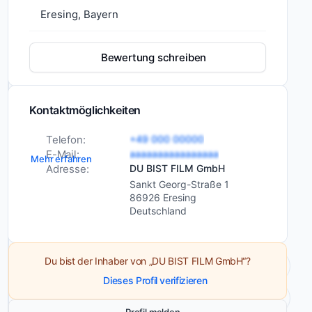
Eresing, Bayern
Die
Bewertung schreiben
DU
BIST
FILM
Kontaktmöglichkeiten
GmbH
ist
Telefon:
+49 000 00000
eine
E-Mail:
aaaaaaaaaaaaaaaa
Mehr erfahren
Adresse:
DU BIST FILM GmbH
führende
Dienstleistungen
Eventplanung
Sankt Georg-Straße 1
Komparsenagentur
und -
86926 Eresing
management
mit
Deutschland
Sitz
Digitalisierung
in
Webentwicklung
Pflaumdorf.
Branchen
Event- und
Du bist der Inhaber von „DU BIST FILM GmbH“?
Bei
Veranstaltungsbranche
Dieses Profil verifizieren
dieser
Kreativ- und
Agentur
Kulturbranche
Profil melden