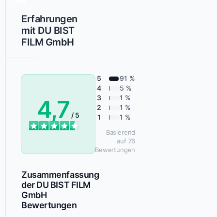
sie
Erfahrungen
Zugang
mit DU BIST
zu
FILM GmbH
zahlreichen
Filmproduktionen,
bei
denen
5
91 %
4
5 %
du
3
1 %
4,7
als
2
1 %
Statist
/ 5
1
1 %
oder
Basierend
Kleindarsteller
auf 76
mitwirken
Bewertungen
kannst.
Zusammenfassung
Mit
der DU BIST FILM
der
GmbH
DU
Bewertungen
BIST