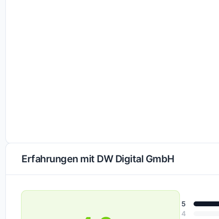
qualifizierte Bewerbungsanfragen pro Kunde. Unser Ziel i
und Ihr Unternehmen erfolgreich in der digitalen Welt zu 
Starten Sie mit einer kostenlosen Erstberatung:
Kontaktieren Sie uns für eine kostenlose Erstberatung. Wi
Zusammenarbeit möglich ist. In einem anschließenden S
Strategie für Ihren Erfolg.
Erfahrungen mit DW Digital GmbH
5
4