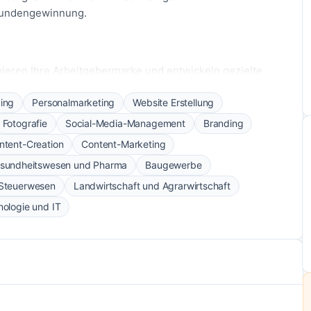
 Kundengewinnung.
mieren Ihre Arbeitgebermarke und entwickeln gezielte
zu erreichen.
ing
Personalmarketing
Website Erstellung
 über Social Media zu gewinnen und Ihr Geschäft
Fotografie
Social-Media-Management
Branding
, die Ihre Zielgruppe ansprechen und Ihre Botschaft
ntent-Creation
Content-Marketing
sundheitswesen und Pharma
Baugewerbe
rtigen visuellen Content, der Ihre Marke zum Leben
 Steuerwesen
Landwirtschaft und Agrarwirtschaft
g Ihrer Social-Media-Kanäle und sorgen für eine aktive
ologie und IT
 maßgeschneiderte Schulungsplattformen für Ihre
schiedenen Branchen und generieren im Schnitt 40-200