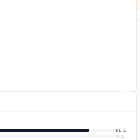
st es, Ihnen zu helfen, Ihre Geschäftsziele zu erreichen
positionieren.
r analysieren Ihre Situation und prüfen, ob eine
trategiegespräch entwickeln wir eine maßgeschneiderte
80 %
0 %