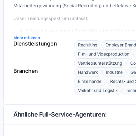
Mitarbeitergewinnung (Social Recruiting) und effektive
Unser Leistungsspektrum umfasst:
Mitarbeitergewinnung (Social Recruiting): Wir opti
Recruiting-Kampagnen, um qualifizierte Bewerber 
Mehr erfahren
Dienstleistungen
Recruiting
Employer Brand
Auftragsgewinnung: Wir helfen Ihnen, neue Kunden
auszubauen.
Film- und Videoproduktion
Webdesign: Wir gestalten professionelle Webseiten
Vertriebsunterstützung
Co
optimal präsentieren.
Branchen
Handwerk
Industrie
Ge
Foto- und Videoaufnahmen: Wir produzieren hochwe
erweckt.
Einzelhandel
Rechts- und
Social-Media-Pflege: Wir übernehmen die Betreuun
Verkehr und Logistik
Techn
und ansprechende Präsenz.
Individuelle Schulungsplattformen: Wir entwickeln
Mitarbeiter und Kunden.
Ähnliche Full-Service-Agenturen:
Profitieren Sie von unserer Expertise:
Wir betreuen bereits über 200 Partnerbetriebe aus ver