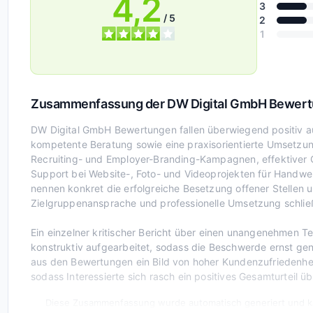
4,2
3
/ 5
2
1
Zusammenfassung der DW Digital GmbH Bewer
DW Digital GmbH Bewertungen fallen überwiegend positiv a
kompetente Beratung sowie eine praxisorientierte Umsetzun
Recruiting- und Employer-Branding-Kampagnen, effektiver C
Support bei Website-, Foto- und Videoprojekten für Handwe
nennen konkret die erfolgreiche Besetzung offener Stelle
Zielgruppenansprache und professionelle Umsetzung schließ
Ein einzelner kritischer Bericht über einen unangenehmen
konstruktiv aufgearbeitet, sodass die Beschwerde ernst ge
aus den Bewertungen ein Bild von hoher Kundenzufriedenheit 
sodass Interessierte sich rasch ein positives Gesamturteil 
Diese Zusammenfassung wurde automatisch generiert und ka