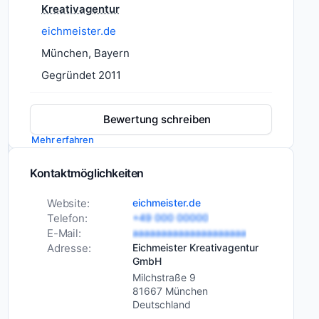
Kreativagentur
Die
eichmeister.de
Eichmeister
München, Bayern
Kreativagentur
Gegründet 2011
GmbH
ist
eine
Bewertung schreiben
Full
Mehr erfahren
Service
Dienstleistungen
Branding
Design-
Kontaktmöglichkeiten
Webdesign
und
Content-
Werbeagentur
Website:
eichmeister.de
Marketing
Telefon:
+49 000 00000
in
Social-Media-
E-Mail:
aaaaaaaaaaaaaaaaaaaa
München.
Management
Adresse:
Eichmeister Kreativagentur
Der
GmbH
Performance-
Fokus
Marketing
Milchstraße 9
auf
81667 München
Kundensupport-
Branding,
Deutschland
Outsourcing