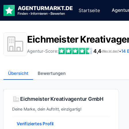
Agentu
Startseite
Eichmeister Kreativag
4,4
Agentur-Score:
•
14 
•
Was ist das?
Übersicht
Bewertungen
Wer ist
Eichmeister Kreativagentur GmbH
Eichmeister
Deine Marke, dein Auftritt, einzigartig!
Kreativagentur
GmbH?
Verifiziertes Profil