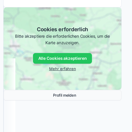
Websites
Branchen
Kreativ- und
und
Kulturbranche
Content
E-Commerce
ermöglicht
Cookies erforderlich
es
dir,
Bitte akzeptiere die erforderlichen Cookies, um die
Ähnliche
Karte anzuzeigen.
aus
Kreativagenturen:
der
Masse
Alle Cookies akzeptieren
herauszustechen.
Mehr erfahren
Mit
einer
umfassenden
Profil melden
Expertise
in
verschiedenen
Designbereichen,
sorgt