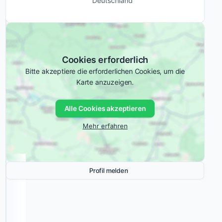
Deutschland
Firma
kombiniert
Webentwicklung
adressqualifizierte
Online-Marketing
Daten
Branchen
Mittelständische
mit
Unternehmen
Cookies erforderlich
(KMU)
personalisierter
Bitte akzeptiere die erforderlichen Cookies, um die
Handschrift
Privatkunden
Karte anzuzeigen.
und
Messinstrumenten
zur
Alle Cookies akzeptieren
Ähnliche
Nachverfolgung.
Marketing-
Mehr erfahren
Agenturen:
Jannausch:
Arbeitsweise
und
Messbarkeit
Profil melden
Jannausch
automatisiert
hohe
Volumina