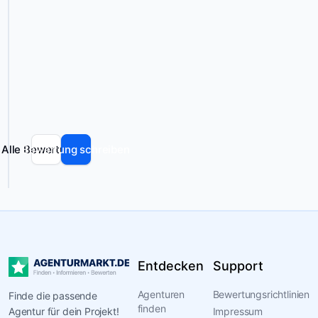
Codes
Zusammenfassung
wurde
und
automatisch
personalisierten
generiert
Landingpages
und
kann
Nachweise,
Fehler
Bewertungen
enthalten.
und
Seriosität
Zu
Alle Bewertungen
Bewertung schreiben
Jannausch
Dialogmarketing
GmbH
Bewertungen
zählen
externe
Entdecken
Support
Inhalte,
die
Agenturen
Bewertungsrichtlinien
Finde die passende
zur
finden
Agentur für dein Projekt!
Impressum