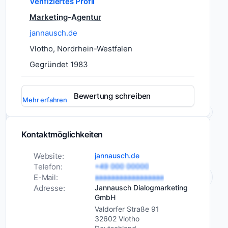
Verifiziertes Profil
Marketing-Agentur
Jannausch
jannausch.de
Dialogmarketing
GmbH
Vlotho, Nordrhein-Westfalen
in
Gegründet 1983
Vlotho
bietet
handschriftliche
Bewertung schreiben
Mehr erfahren
Mailings,
Dienstleistungen
Datenbankentwicklung
B2B-
KI-Entwicklung
Daten
Kontaktmöglichkeiten
Website Erstellung
und
Website:
jannausch.de
Lettershop-
Printdesign
Telefon:
+49 000 00000
Leistungen
Controlling und
E-Mail:
aaaaaaaaaaaaaaaaa
für
Reporting
Adresse:
Jannausch Dialogmarketing
gezielte
Versand
GmbH
Neukundengewinnung.
Valdorfer Straße 91
Übersetzungen
Die
32602 Vlotho
Proofreading