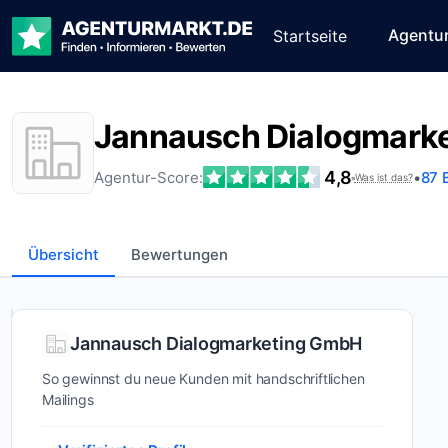
Agentu
Startseite
Jannausch Dialogmark
4,8
Agentur-Score:
•
87 
•
Was ist das?
Übersicht
Bewertungen
Wer ist
Jannausch Dialogmarketing GmbH
Jannausch
So gewinnst du neue Kunden mit handschriftlichen
Dialogmarketing
Mailings
GmbH?