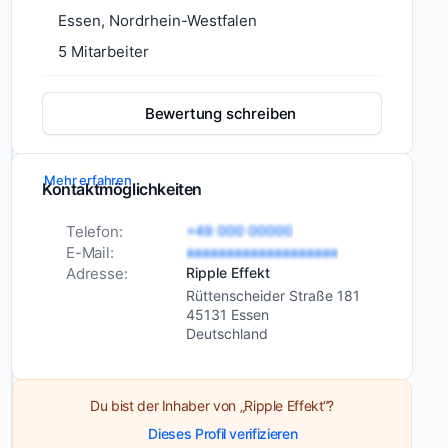
Essen, Nordrhein-Westfalen
Die
Ripple
5 Mitarbeiter
Effekt
Agentur
Bewertung schreiben
ist
eine
digitale
Mehr erfahren
Kontaktmöglichkeiten
Agentur
Dienstleistungen
Social-Media-
mit
Marketing
Telefon:
+49 000 00000
Sitz
Film- und
E-Mail:
aaaaaaaaaaaaaaaaaaa
in
Videoproduktion
Adresse:
Ripple Effekt
Essen,
Rüttenscheider Straße 181
Fotografie
die
45131 Essen
Performance-
Deutschland
sich
Marketing
auf
Marketing
Du bist der Inhaber von „Ripple Effekt“?
und
Ähnliche
Dieses Profil verifizieren
Kommunikation
Digital-