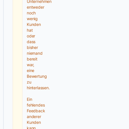
Unternehmen
klaren
entweder
Markenstrategie
noch
wenig
unterstützt
Kunden
Ripple
hat
Effekt
oder
dich
dass
dabei,
bisher
niemand
von
bereit
anderen
war,
abzuheben
eine
und
Bewertung
deine
zu
hinterlassen.
Vision
verwirklichen.
Ein
Insbesondere
fehlendes
im
Feedback
Bereich
anderer
Kunden
Social
kann