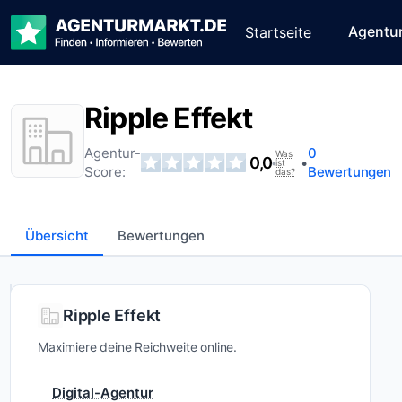
Agentu
Startseite
Ripple Effekt
Agentur-
0
Was
0,0
•
•
ist
Score:
Bewertungen
das?
Übersicht
Bewertungen
Wer ist
Ripple Effekt
Ripple
Maximiere deine Reichweite online.
Effekt?
Digital-Agentur