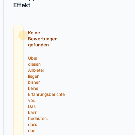
Effekt
maßgeschneiderte
Strategien,
um
dir
Keine
zu
Bewertungen
helfen,
gefunden
deine
Reichweite
Über
zu
diesen
Anbieter
maximieren
liegen
und
bisher
deine
keine
Geschäftsziele
Erfahrungsberichte
effizient
vor.
Das
zu
kann
erreichen.
bedeuten,
dass
Mit
das
einer