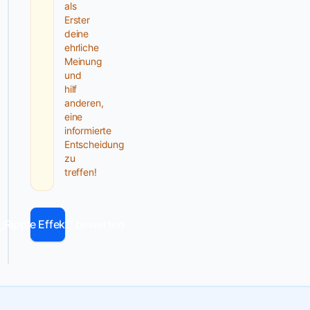
als
Media
Erster
Ansätze
deine
und
ehrliche
eine
Meinung
gezielte
und
hilf
Kundenansprache
anderen,
wirst
eine
du
informierte
mehr
Entscheidung
Sichtbarkeit
zu
treffen!
gewinnen.
Die
Event-
 „Ripple Effekt“ bewerten
Dokumentation
ist
eine
weitere
Stärke