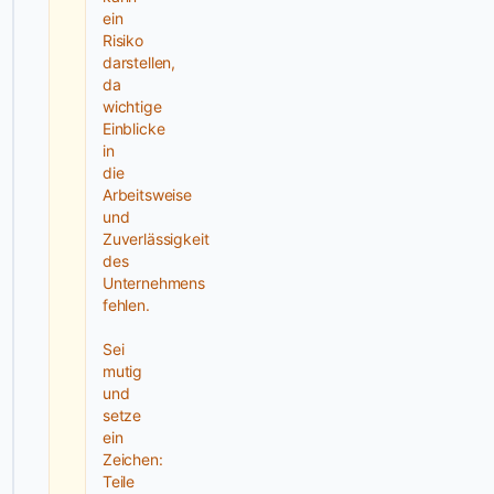
Media
ein
Marketing
Risiko
steht
darstellen,
dir
da
wichtige
die
Einblicke
Agentur
in
zur
die
Seite,
Arbeitsweise
sodass
und
Zuverlässigkeit
du
des
dich
Unternehmens
auf
fehlen.
dein
Kerngeschäft
Sei
mutig
konzentrieren
und
kannst.
setze
Durch
ein
kreative
Zeichen:
Social
Teile