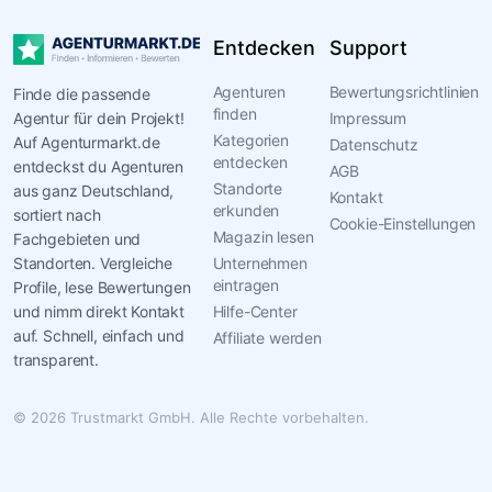
der
Ripple
Entdecken
Support
Effekt
Agenturen
Bewertungsrichtlinien
Finde die passende
Agentur.
finden
Agentur für dein Projekt!
Impressum
Wenn
Kategorien
Auf Agenturmarkt.de
Datenschutz
du
entdecken
entdeckst du Agenturen
AGB
eine
Standorte
aus ganz Deutschland,
Kontakt
Veranstaltung
erkunden
sortiert nach
Cookie-Einstellungen
planst,
Magazin lesen
Fachgebieten und
hilft
Standorten. Vergleiche
Unternehmen
dir
eintragen
Profile, lese Bewertungen
das
und nimm direkt Kontakt
Hilfe-Center
Team,
auf. Schnell, einfach und
Affiliate werden
Inhalte
transparent.
zu
erstellen,
© 2026 Trustmarkt GmbH. Alle Rechte vorbehalten.
die
deine
Fähigkeiten