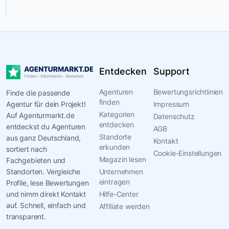
Erfahrung
Die
Agentur
dokumentiert
Leistungen
Entdecken
Support
in
den
Agenturen
Bewertungsrichtlinien
Finde die passende
Bereichen
finden
Agentur für dein Projekt!
Impressum
Digitales
Kategorien
Auf Agenturmarkt.de
Datenschutz
Design
entdecken
entdeckst du Agenturen
AGB
und
Standorte
aus ganz Deutschland,
Kontakt
klassische
erkunden
sortiert nach
Cookie-Einstellungen
Drucksachen.
Magazin lesen
Fachgebieten und
Die
Standorten. Vergleiche
Unternehmen
eintragen
Profile, lese Bewertungen
sichtbaren
und nimm direkt Kontakt
Hilfe-Center
Arbeitsproben
auf. Schnell, einfach und
Affiliate werden
listen
transparent.
zahlreiche