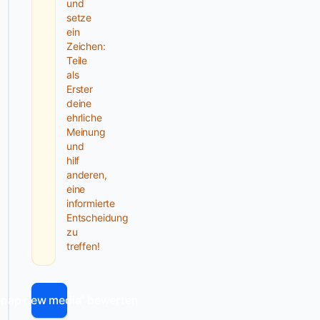
und
und
Arbeitsproben
setze
ein
taucht
Zeichen:
die
Teile
Formulierung
als
snap
Erster
new
deine
ehrliche
media
Meinung
Internetagentur
und
Oldenburg
hilf
Erfahrung
anderen,
in
eine
informierte
Verbindung
Entscheidung
mit
zu
WordPress-
treffen!
Umsetzungen
auf.
„snap new media“ bewerten
Kompetenz
und