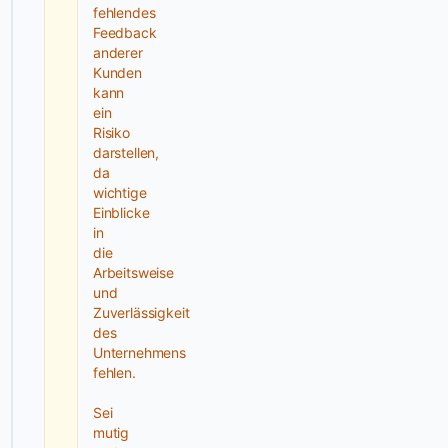
fehlendes
Ergebnisse.
Feedback
snap
anderer
new
Kunden
media
kann
setzt
ein
Risiko
konkrete
darstellen,
Design-
da
und
wichtige
Umsetzungsleistungen
Einblicke
um,
in
die
damit
Arbeitsweise
du
und
Inhalte
Zuverlässigkeit
selbst
des
pflegen
Unternehmens
fehlen.
kannst.
In
Sei
Texten
mutig