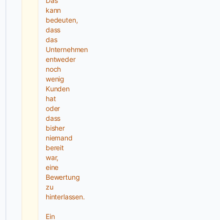
Das
Umsetzung
kann
mit
bedeuten,
WordPress"
dass
als
das
Unternehmen
Methode.
entweder
Dadurch
noch
bleibt
wenig
das
Kunden
Design
hat
oder
eng
dass
mit
bisher
der
niemand
technischen
bereit
Realisierung
war,
eine
verknüpft
Bewertung
und
zu
sorgt
hinterlassen.
für
konsistente
Ein