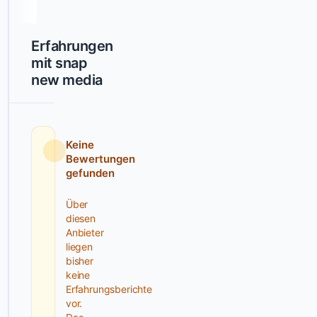
snap
new
media
Erfahrungen
erstellt
mit snap
Layouts
new media
und
übernimmt
die
technische
Keine
Umsetzung,
Bewertungen
häufig
gefunden
mit
WordPress.
Über
diesen
Die
Anbieter
Projekte
liegen
erwähnen
bisher
wiederholt
keine
"Layout
Erfahrungsberichte
vor.
und