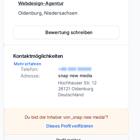
Webdesign-Agentur
Oldenburg, Niedersachsen
snap
new
media
Bewertung schreiben
ist
eine
Web-
Kontaktmöglichkeiten
und
Mehr erfahren
Grafikdesignagentur
Telefon:
+49 000 00000
Dienstleistungen
Webdesign
Adresse:
snap new media
in
CMS-Entwicklung
Hochhauser Str. 12
Oldenburg.
26121 Oldenburg
Webentwicklung
Die
Deutschland
Agentur
Grafikdesign
spezialisiert
Logodesign
sich
Du bist der Inhaber von „snap new media“?
Corporate Design
auf
Dieses Profil verifizieren
Printdesign
Web-
und
Verpackungsdesign
Profil melden