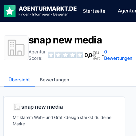
Agentu
Startseite
snap new media
Agentur-
0
Was
0,0
•
•
ist
Score:
Bewertungen
das?
Übersicht
Bewertungen
Wer ist
snap new media
snap
Mit klarem Web- und Grafikdesign stärkst du deine
new
Marke
media?