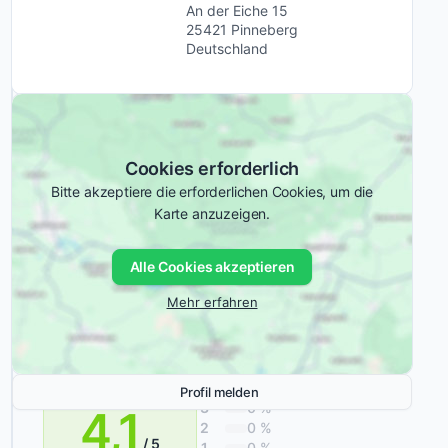
über
An der Eiche 15
Employer
25421 Pinneberg
Branding
20
Deutschland
Branchen
Jahren
Dienstleister
unterstützen
Handwerk
wir
Immobilien
mittelständische
Rechts- und
Unternehmen
Steuerwesen
Cookies erforderlich
dabei,
Bitte akzeptiere die erforderlichen Cookies, um die
Websites
Karte anzuzeigen.
zu
Erfahrungen
entwickeln,
mit Travello
Alle Cookies akzeptieren
die
GmbH
nicht
Mehr erfahren
nur
modern
5
100 %
aussehen,
4
0 %
Profil melden
sondern
3
0 %
4,1
im
2
0 %
Alltag
/ 5
1
0 %