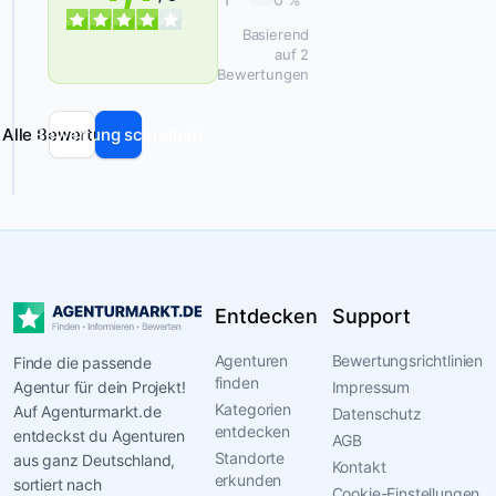
tatsächlich
Basierend
funktionieren.
auf 2
Bewertungen
Wir
arbeiten
Alle Bewertungen
Bewertung schreiben
vor
allem
für
Handwerksbetriebe,
Beratungsunternehmen
und
Dienstleister
Entdecken
Support
sowie
für
Agenturen
Bewertungsrichtlinien
Finde die passende
finden
weitere
Agentur für dein Projekt!
Impressum
Kategorien
Auf Agenturmarkt.de
Unternehmen,
Datenschutz
entdecken
entdeckst du Agenturen
die
AGB
Standorte
aus ganz Deutschland,
von
Kontakt
erkunden
sortiert nach
ihrer
Cookie-Einstellungen