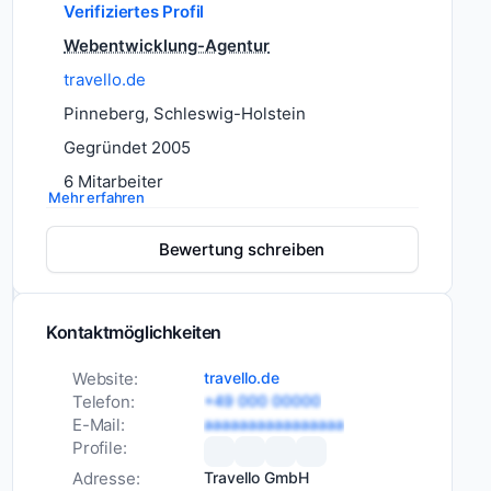
Verifiziertes Profil
Travello
Webentwicklung-Agentur
ist
travello.de
eine
Internetagentur
Pinneberg, Schleswig-Holstein
aus
Gegründet 2005
Pinneberg
6 Mitarbeiter
bei
Mehr erfahren
Hamburg
Dienstleistungen
Website
und
Erstellung
Bewertung schreiben
spezialisiert
Webdesign
auf
Webentwicklung
die
Kontaktmöglichkeiten
MVP-
Entwicklung
Entwicklung
strategischer
Website:
travello.de
API-Integration
Websites
Telefon:
+49 000 00000
für
Conversion-
E-Mail:
aaaaaaaaaaaaaaaa
Optimierung
Profile:
Unternehmen.
Digitalisierung
Seit
Adresse:
Travello GmbH