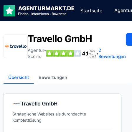
Agentu
Startseite
Travello GmbH
Agentur-
2
Was
4,1
•
•
ist
Score:
Bewertungen
das?
Übersicht
Bewertungen
Wer ist
Travello GmbH
Travello
Strategische Websites als durchdachte
GmbH?
Komplettlösung