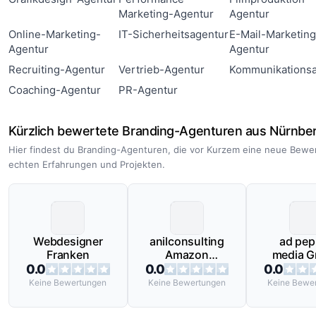
Marketing-Agentur
Agentur
Online-Marketing-
IT-Sicherheitsagentur
E-Mail-Marketing
Agentur
Agentur
Recruiting-Agentur
Vertrieb-Agentur
Kommunikationsa
Coaching-Agentur
PR-Agentur
Kürzlich bewertete Branding-Agenturen aus Nürnbe
Hier findest du Branding-Agenturen, die vor Kurzem eine neue Bewe
echten Erfahrungen und Projekten.
Webdesigner
anilconsulting
ad pep
Franken
Amazon
media 
ECommerce
0.0
0.0
0.0
Agentur
Keine
Bewertungen
Keine
Bewertungen
Keine
Bewer