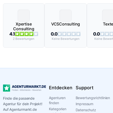
Xpertise
VCSConsulting
Text
Consulting
4.1
0.0
0.0
2
Bewertungen
Keine
Bewertungen
Keine
Bewer
Entdecken
Support
Agenturen
Bewertungsrichtlinien
Finde die passende
finden
Agentur für dein Projekt!
Impressum
Kategorien
Auf Agenturmarkt.de
Datenschutz