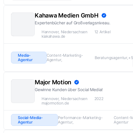
Kahawa Medien GmbH
Expertenbücher auf Großverlagsniveau.
Hannover, Niedersachsen
12 Artikel
kiakahawa.de
Media-
Content-Marketing-
Beratungsagentur
+
Agentur
Agentur
Major Motion
Gewinne Kunden über Social Media!
Hannover, Niedersachsen
2022
majormotion.de
Social-Media-
Performance-Marketing-
Content-M
Agentur
Agentur
Agentur