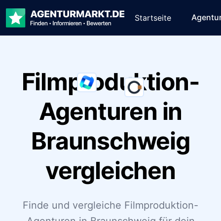
Agentu
Startseite
Filmproduktion-
Agenturen in
Braunschweig
vergleichen
Finde und vergleiche Filmproduktion-