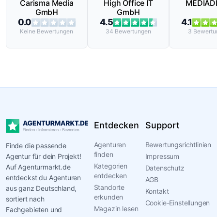
Carisma Media
High Office IT
MEDIAD
GmbH
GmbH
0.0
4.5
4.1
Keine
Bewertungen
34
Bewertungen
3
Bewertu
Entdecken
Support
Agenturen
Bewertungsrichtlinien
Finde die passende
finden
Agentur für dein Projekt!
Impressum
Kategorien
Auf Agenturmarkt.de
Datenschutz
entdecken
entdeckst du Agenturen
AGB
Standorte
aus ganz Deutschland,
Kontakt
erkunden
sortiert nach
Cookie-Einstellungen
Magazin lesen
Fachgebieten und