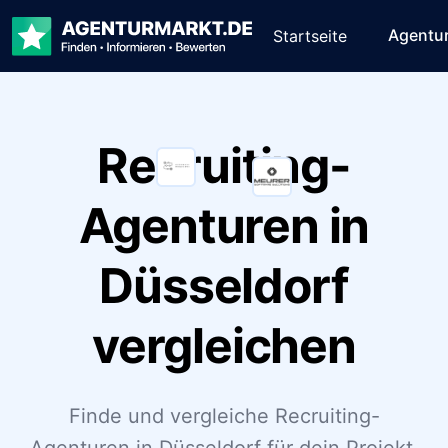
Agentu
Startseite
Recruiting-
Agenturen in
Düsseldorf
vergleichen
Finde und vergleiche Recruiting-