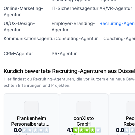
Online-Marketing-
IT-Sicherheitsagentur
AR/VR-Agentur
Agentur
UI/UX-Design-
Employer-Branding-
Recruiting-Agen
Agentur
Agentur
Kommunikationsagentur
Consulting-Agentur
Coaching-Age
CRM-Agentur
PR-Agentur
Kürzlich bewertete Recruiting-Agenturen aus Düsse
Hier findest du Recruiting-Agenturen, die vor Kurzem eine neue Bew
echten Erfahrungen und Projekten.
Frankenheim
conXisto
Peo
Personalberatung
GmbH
Rebel
GmbH
Gm
0.0
4.1
0.0