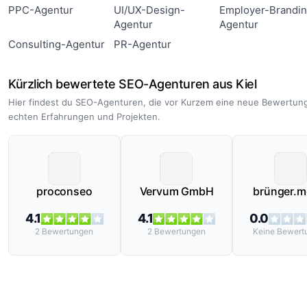
PPC-Agentur
UI/UX-Design-
Employer-Brandi
Agentur
Agentur
Consulting-Agentur
PR-Agentur
Kürzlich bewertete SEO-Agenturen aus Kiel
Hier findest du SEO-Agenturen, die vor Kurzem eine neue Bewertung
echten Erfahrungen und Projekten.
proconseo
Vervum GmbH
brünger.m
4.1
4.1
0.0
2
Bewertungen
2
Bewertungen
Keine
Bewert