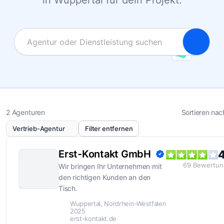
in Wuppertal für dein Projekt.
2 Agenturen
Sortieren nac
Vertrieb-Agentur
Filter entfernen
Erst-Kontakt GmbH
4
69
Bewertun
Wir bringen Ihr Unternehmen mit
den richtigen Kunden an den
Tisch.
Wuppertal, Nordrhein-Westfalen
2025
erst-kontakt.de