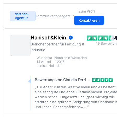
Zum Profil
Vertrieb-
Kommunikationsagentur
Agentur
Kontaktieren
Hanisch&Klein
4
19
Bewertun
Branchenpartner für Fertigung &
Industrie
Wuppertal, Nordrhein-Westfalen
14 Artikel
2017
hanischklein.de
Bewertung von Claudia Ferri
Die Agentur liefert kreative Ideen und es besteht
eine sehr gute und enge Zusammenarbeit. Projekt
werden schnell umgesetzt und (ganz wichtig) wir
erfahren eine spürbare Steigerung von Sichtbarkeit
und Leads. Sehr empfehlensw...