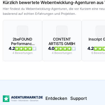
Kürzlich bewertete Webentwicklung-Agenturen aus
Hier findest du Webentwicklung-Agenturen, die vor Kurzem eine ne
basierend auf echten Erfahrungen und Projekten.
2beFOUND
CONTENT
Inscript
Performance
ARTISTS GMBH
Marketing
4.2
4.0
4.2
GmbH
4
Bewertungen
4
Bewertungen
6
Bewertu
Entdecken
Support