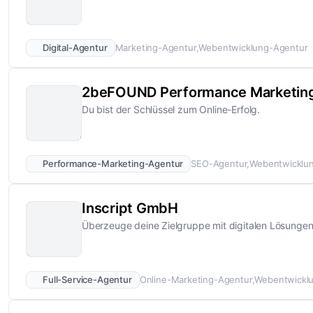
Digital-Agentur
Marketing-Agentur
Webentwicklung-Agentur
2beFOUND Performance Marketi
Du bist der Schlüssel zum Online-Erfolg.
Performance-Marketing-Agentur
SEO-Agentur
Webentwicklu
Inscript GmbH
Überzeuge deine Zielgruppe mit digitalen Lösungen
Full-Service-Agentur
Online-Marketing-Agentur
Webentwickl