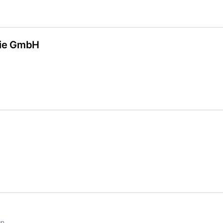
fie GmbH
n.