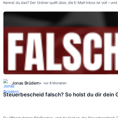
Kennst du das? Der Ordner quillt über, die E-Mail-Inbox ist voll – u
Jonas Brüdern
vor 8 Monaten
Steuerbescheid falsch? So holst du dir dein
Du öffnest deinen Briefkasten, und da liegt er: der Steuerbescheid. 