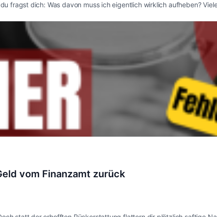
nd du fragst dich: Was davon muss ich eigentlich wirklich aufheben? Vi
 Geld vom Finanzamt zurück
Doch statt der erhofften Rückerstattung flattern dir plötzlich saftige