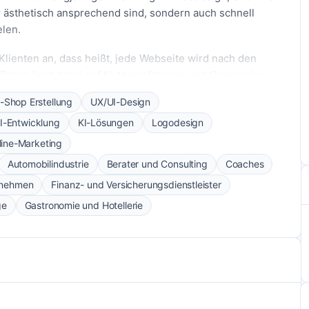
 ästhetisch ansprechend sind, sondern auch schnell
elen.
lienten an, dass heißt, jede Webseite wird nach den
 Fokus liegt dabei auf Nutzererfahrung und Conversion-
ergestellt, dass deine Webseite hohen Traffic generiert
-Shop Erstellung
UX/UI-Design
de Gestaltung anzieht.
I-Entwicklung
KI-Lösungen
Logodesign
setzung und die Integration moderner Technologien, um
line-Marketing
Leistungsportfolio, das von der Onlineshop-Erstellung
Automobilindustrie
Berater und Consulting
Coaches
sich die Agentur von anderen Anbietern ab.
rnehmen
Finanz- und Versicherungsdienstleister
n Webdesign-Agentur mit nachweislichen Erfolgen bist,
ge
Gastronomie und Hotellerie
gerung deiner Online-Präsenz benötigst.
rlässigkeit der Dienstleistungen in der digitalen
scheid zu kontaktieren – sie sind gern für dich da, um