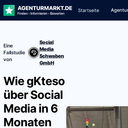
Agentu
Startseite
Social
Eine
Media
Fallstudie
Schwaben
von
GmbH
Wie gKteso
über Social
Media in 6
Monaten