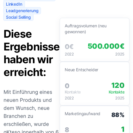
LinkedIn
Leadgenerierung
Social Selling
Auftragsvolumen (neu
Diese
gewonnen)
Ergebnisse
500.000
€
0
€
2022
2025
haben wir
erreicht:
Neue Entscheider
120
0
Mit Einführung eines
Kontakte
Kontakte
2022
2025
neuen Produkts und
dem Wunsch, neue
Marketingaufwand
88%
Branchen zu
erschließen, wurde
1
8
gKteso innerhalb von 6