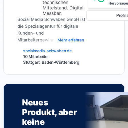
technischen
Hervorrage
Mittelstand. Digital.
Messbar.
Profil
Social Media Schwaben GmbH ist
die Spezialagentur für digitale
Kunden- und
Mitarbeitergewinnung im
Mehr erfahren
technischen Mittelstand. Wir
socialmedia-schwaben.de
arbeiten ausschließlich mit
10 Mitarbeiter
produzierenden und technisch
Stuttgart, Baden-Württemberg
geprägten Unternehmen aus dem
deutschsprachigen Raum. Dazu
zählen Maschinenbau,
Anlagenbau,
Sondermaschinenbau,
Neues
Werkzeugbau,
Metallverarbeitung, Metallhandel,
Produkt, aber
Elektrotechnik,
keine
Industrieelektronik,