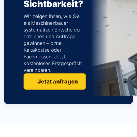
Kunststofftechnik,
Sichtbarkeit?
Antriebstechnik, Mess- und
Regeltechnik, Fördertechnik,
Wir zeigen Ihnen, wie Sie
als Maschinenbauer
Lufttechnik, Filtertechnik,
systematisch Entscheider
Recyclingtechnik,
erreichen und Aufträge
Oberflächentechnik,
gewinnen – ohne
Lasertechnik, Schweißtechnik,
Kaltakquise oder
Automation, technische
Fachmessen. Jetzt
Dienstleistung und industrieller
kostenloses Erstgespräch
Großhandel. Die Ausgangslage
vereinbaren.
2026 ist eindeutig. Der deutsche
Jetzt anfragen
Maschinenbau steht im vierten
negativen Jahr in Folge. Über
22.000 Stellen sind...