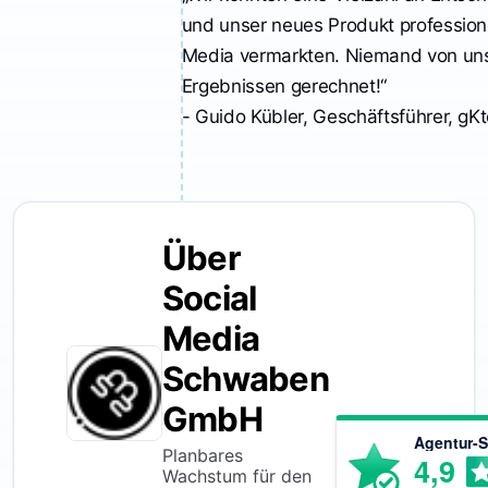
und unser neues Produkt professione
Media vermarkten. Niemand von uns
Ergebnissen gerechnet!“
- Guido Kübler, Geschäftsführer, g
Über
Social
Media
Schwaben
GmbH
Agentur-S
Planbares
4,9
Wachstum für den