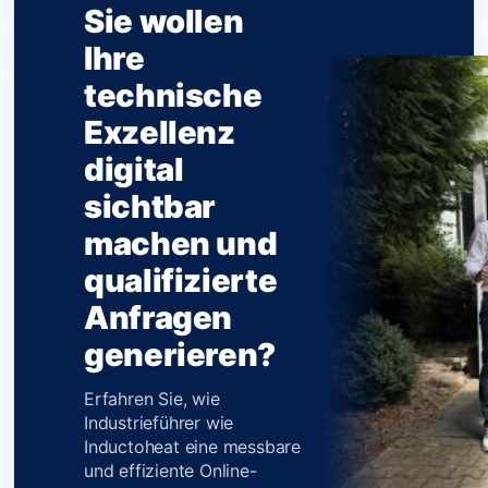
Sie wollen
Werkzeugbau,
Metallverarbeitung, Metallhandel,
Ihre
Elektrotechnik,
technische
Industrieelektronik,
Kunststofftechnik,
Exzellenz
Antriebstechnik, Mess- und
digital
Regeltechnik, Fördertechnik,
sichtbar
Lufttechnik, Filtertechnik,
Recyclingtechnik,
machen und
Oberflächentechnik,
qualifizierte
Lasertechnik, Schweißtechnik,
Automation, technische
Anfragen
Dienstleistung und industrieller
generieren?
Großhandel. Die Ausgangslage
2026 ist eindeutig. Der deutsche
Erfahren Sie, wie
Maschinenbau steht im vierten
Industrieführer wie
negativen Jahr in Folge. Über
Inductoheat eine messbare
22.000 Stellen sind...
und effiziente Online-