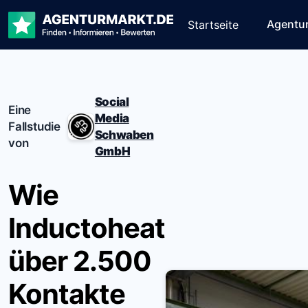
Agentu
Startseite
Social
Eine
Media
Fallstudie
Schwaben
von
GmbH
Wie
Inductoheat
über 2.500
Kontakte