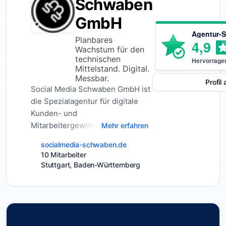
Schwaben
GmbH
Agentur-S
Planbares
4,9
Wachstum für den
technischen
Hervorrage
Mittelstand. Digital.
Messbar.
Profil
Social Media Schwaben GmbH ist
die Spezialagentur für digitale
Kunden- und
Mitarbeitergewinnung im
Mehr erfahren
technischen Mittelstand. Wir
socialmedia-schwaben.de
arbeiten ausschließlich mit
10 Mitarbeiter
produzierenden und technisch
Stuttgart, Baden-Württemberg
geprägten Unternehmen aus dem
deutschsprachigen Raum. Dazu
zählen Maschinenbau,
Anlagenbau,
Sondermaschinenbau,