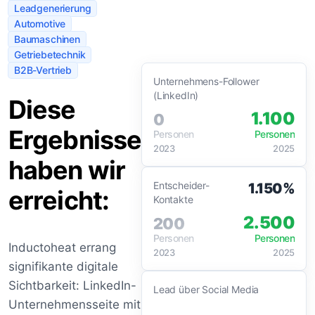
Leadgenerierung
Automotive
Baumaschinen
Getriebetechnik
B2B-Vertrieb
Unternehmens-Follower
(LinkedIn)
Diese
1.100
0
Ergebnisse
Personen
Personen
2023
2025
haben wir
Entscheider-
1.150%
erreicht:
Kontakte
2.500
200
Personen
Personen
Inductoheat errang
2023
2025
signifikante digitale
Sichtbarkeit: LinkedIn-
Lead über Social Media
Unternehmensseite mit