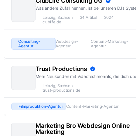
ClubLife Consulting UG
Was andere Zufall nennen, ist bei unseren DJs Syst
Leipzig, Sachsen
34 Artikel
2024
clublife.de
Consulting-
Webdesign-
Content-Marketing-
Agentur
Agentur
Agentur
Trust Productions
Mehr Neukunden mit Videotestimonials, die dich ü
Leipzig, Sachsen
trust-productions.de
Filmproduktion-Agentur
Content-Marketing-Agentur
Marketing Bro Webdesign Online
Marketing