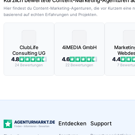
Kürzlich bewertete Content-Marketing-Agenturen au
Hier findest du Content-Marketing-Agenturen, die vor Kurzem eine 
basierend auf echten Erfahrungen und Projekten.
ClubLife
4iMEDIA GmbH
Marketin
Consulting UG
Webdes
Onlin
4.8
4.6
4.4
Market
24
Bewertungen
22
Bewertungen
7
Bewertu
Entdecken
Support