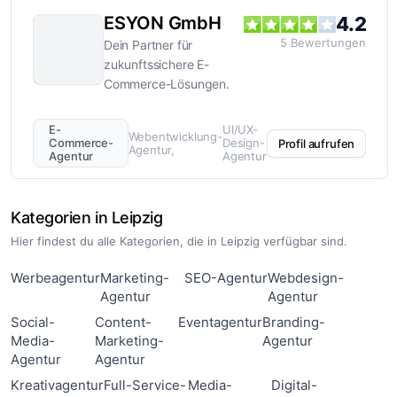
ESYON GmbH
4.2
5
Bewertungen
Dein Partner für
zukunftssichere E-
Commerce-Lösungen.
E-
UI/UX-
Webentwicklung-
Commerce-
Design-
Profil aufrufen
Agentur
Agentur
Agentur
Kategorien in Leipzig
Hier findest du alle Kategorien, die in Leipzig verfügbar sind.
Werbeagentur
Marketing-
SEO-Agentur
Webdesign-
Agentur
Agentur
Social-
Content-
Eventagentur
Branding-
Media-
Marketing-
Agentur
Agentur
Agentur
Kreativagentur
Full-Service-
Media-
Digital-