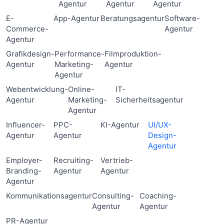
Agentur
Agentur
Agentur
E-
App-Agentur
Beratungsagentur
Software-
Commerce-
Agentur
Agentur
Grafikdesign-
Performance-
Filmproduktion-
Agentur
Marketing-
Agentur
Agentur
Webentwicklung-
Online-
IT-
Agentur
Marketing-
Sicherheitsagentur
Agentur
Influencer-
PPC-
KI-Agentur
UI/UX-
Agentur
Agentur
Design-
Agentur
Employer-
Recruiting-
Vertrieb-
Branding-
Agentur
Agentur
Agentur
Kommunikationsagentur
Consulting-
Coaching-
Agentur
Agentur
PR-Agentur