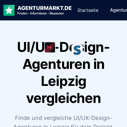
Agentu
Startseite
UI/UX-Design-
Agenturen in
Leipzig
vergleichen
Finde und vergleiche UI/UX-Design-