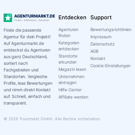
Entdecken
Support
Agenturen
Bewertungsrichtlinien
Finde die passende
finden
Agentur für dein Projekt!
Impressum
Kategorien
Auf Agenturmarkt.de
Datenschutz
entdecken
entdeckst du Agenturen
AGB
Standorte
aus ganz Deutschland,
Kontakt
erkunden
sortiert nach
Cookie-Einstellungen
Magazin lesen
Fachgebieten und
Standorten. Vergleiche
Unternehmen
eintragen
Profile, lese Bewertungen
und nimm direkt Kontakt
Hilfe-Center
auf. Schnell, einfach und
Affiliate werden
transparent.
© 2026 Trustmarkt GmbH. Alle Rechte vorbehalten.