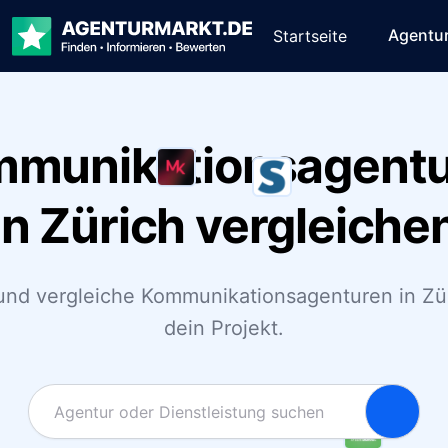
Agentu
Startseite
munikationsagent
in Zürich vergleiche
und vergleiche Kommunikationsagenturen in Zür
dein Projekt.