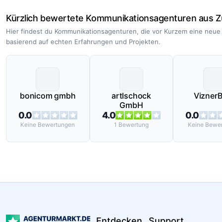
Kürzlich bewertete Kommunikationsagenturen aus Z
Hier findest du Kommunikationsagenturen, die vor Kurzem eine neue
basierend auf echten Erfahrungen und Projekten.
bonicom gmbh
artIschock
ViznerB
GmbH
0.0
4.0
0.0
Keine
Bewertungen
1
Bewertung
Keine
Bewer
Entdecken
Support