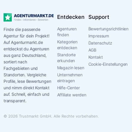
Entdecken
Support
Agenturen
Bewertungsrichtlinien
Finde die passende
finden
Agentur für dein Projekt!
Impressum
Kategorien
Auf Agenturmarkt.de
Datenschutz
entdecken
entdeckst du Agenturen
AGB
Standorte
aus ganz Deutschland,
Kontakt
erkunden
sortiert nach
Cookie-Einstellungen
Magazin lesen
Fachgebieten und
Standorten. Vergleiche
Unternehmen
eintragen
Profile, lese Bewertungen
und nimm direkt Kontakt
Hilfe-Center
auf. Schnell, einfach und
Affiliate werden
transparent.
© 2026 Trustmarkt GmbH. Alle Rechte vorbehalten.