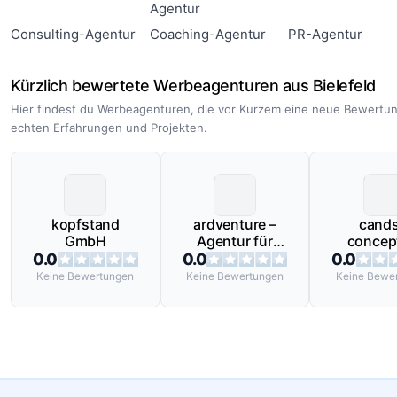
Agentur
Consulting-Agentur
Coaching-Agentur
PR-Agentur
Kürzlich bewertete Werbeagenturen aus Bielefeld
Hier findest du Werbeagenturen, die vor Kurzem eine neue Bewertun
echten Erfahrungen und Projekten.
kopfstand
ardventure –
cands
GmbH
Agentur für
concep
visuelle
soluti
0.0
0.0
0.0
Kommunikation
Keine
Bewertungen
Keine
Bewertungen
Keine
Bewer