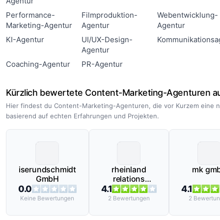
Agentur
Performance-
Filmproduktion-
Webentwicklung-
Marketing-Agentur
Agentur
Agentur
KI-Agentur
UI/UX-Design-
Kommunikationsa
Agentur
Coaching-Agentur
PR-Agentur
Kürzlich bewertete Content-Marketing-Agenturen a
Hier findest du Content-Marketing-Agenturen, die vor Kurzem eine 
basierend auf echten Erfahrungen und Projekten.
iserundschmidt
rheinland
mk gm
GmbH
relations
GmbH
0.0
4.1
4.1
Keine
Bewertungen
2
Bewertungen
2
Bewertu