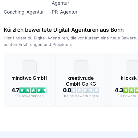
Agentur
Coaching-Agentur
PR-Agentur
Kürzlich bewertete Digital-Agenturen aus Bonn
Hier findest du Digital-Agenturen, die vor Kurzem eine neue Bewert
echten Erfahrungen und Projekten.
mindtwo GmbH
kreativrudel
klicksk
GmbH Co KG
4.7
0.0
4.3
38
Bewertungen
Keine
Bewertungen
9
Bewertu