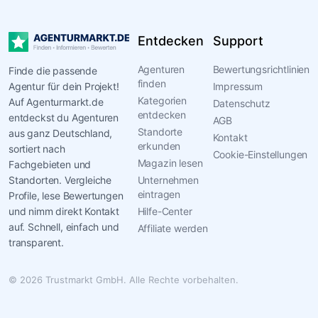
Entdecken
Support
Agenturen
Bewertungsrichtlinien
Finde die passende
finden
Agentur für dein Projekt!
Impressum
Kategorien
Auf Agenturmarkt.de
Datenschutz
entdecken
entdeckst du Agenturen
AGB
Standorte
aus ganz Deutschland,
Kontakt
erkunden
sortiert nach
Cookie-Einstellungen
Magazin lesen
Fachgebieten und
Standorten. Vergleiche
Unternehmen
eintragen
Profile, lese Bewertungen
und nimm direkt Kontakt
Hilfe-Center
auf. Schnell, einfach und
Affiliate werden
transparent.
© 2026 Trustmarkt GmbH. Alle Rechte vorbehalten.