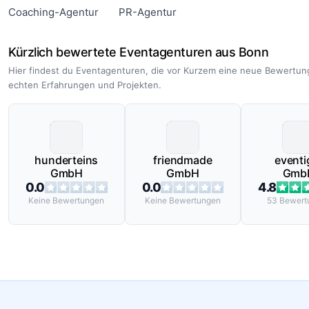
Coaching-Agentur
PR-Agentur
Kürzlich bewertete Eventagenturen aus Bonn
Hier findest du Eventagenturen, die vor Kurzem eine neue Bewertun
echten Erfahrungen und Projekten.
hunderteins
friendmade
eventi
GmbH
GmbH
Gmb
0.0
0.0
4.8
Keine
Bewertungen
Keine
Bewertungen
53
Bewert