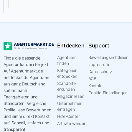
anderem
Google,
LinkedIn
und
Meta
–
Entdecken
Support
jedoch
nicht
Agenturen
Bewertungsrichtlinien
Finde die passende
als
finden
Agentur für dein Projekt!
Impressum
isolierte
Kategorien
Auf Agenturmarkt.de
Datenschutz
Kanäle,
entdecken
entdeckst du Agenturen
AGB
sondern
Standorte
aus ganz Deutschland,
Kontakt
erkunden
als
sortiert nach
Cookie-Einstellungen
Magazin lesen
Fachgebieten und
integrierte
Standorten. Vergleiche
Unternehmen
Bestandteile
eintragen
Profile, lese Bewertungen
eines
und nimm direkt Kontakt
Hilfe-Center
skalierbaren
auf. Schnell, einfach und
Affiliate werden
Systems.
transparent.