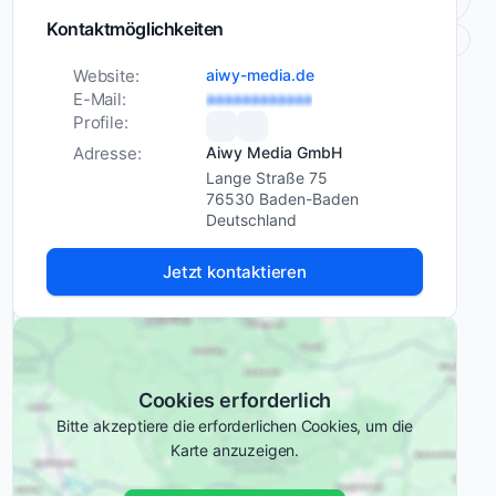
Optimierung
zu
Kontaktmöglichkeiten
gewinnen
Positionierungsberatung
–
Branchen
Technologie und IT
Website:
aiwy-media.de
während
E-Mail:
aaaaaaaaaaaa
Mittelständische
andere
Profile:
Unternehmen (KMU)
weiterhin
Adresse:
Aiwy Media GmbH
Familienunternehmen
auf
Lange Straße 75
Dienstleister
Empfehlungen,
76530 Baden-Baden
Deutschland
Kaltakquise
Industrie
oder
Jetzt kontaktieren
zufällige
Kampagnenerfolge
Erfahrungen
angewiesen
mit Aiwy
sind?
Media
GmbH
Cookies erforderlich
Aiwy
Bitte akzeptiere die erforderlichen Cookies, um die
Media
Karte anzuzeigen.
arbeitet
5
100 %
mit
4
0 %