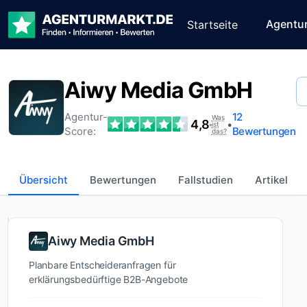
Agentu
Startseite
Aiwy Media GmbH
Agentur-
12
Was
4,8
•
•
ist
Score:
Bewertungen
das?
Übersicht
Bewertungen
Fallstudien
Artikel
Wer ist
Aiwy Media GmbH
Aiwy
Planbare Entscheideranfragen für
Media
erklärungsbedürftige B2B-Angebote
GmbH?