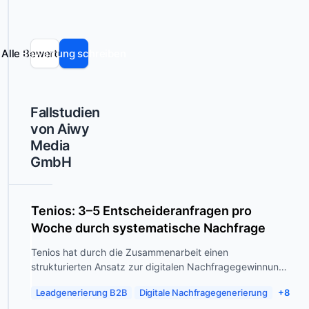
Tech-
Fehler
enthalten.
Angebote
so
positioniert,
Alle Bewertungen
Bewertung schreiben
dass
sie
für
Fallstudien
Entscheider
von Aiwy
unmittelbar
Media
relevant
GmbH
werden
–
häufig
Tenios: 3–5 Entscheideranfragen pro
noch
Woche durch systematische Nachfrage
bevor
aktiv
Tenios hat durch die Zusammenarbeit einen
nach
strukturierten Ansatz zur digitalen Nachfragegewinnung
einer
aufgebaut. Innerhalb weniger Wochen entstanden
Leadgenerierung B2B
Digitale Nachfragegenerierung
+8
regelmäßige Entscheideranfragen…
Lösung