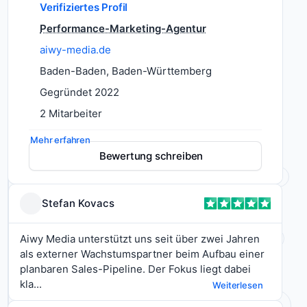
Verifiziertes Profil
Performance-Marketing-Agentur
Warum
aiwy-media.de
gelingt
es
Baden-Baden, Baden-Württemberg
manchen
Gegründet 2022
B2B-
2 Mitarbeiter
SaaS-,
IT-
Mehr erfahren
und
Dienstleistungen
Bewertung schreiben
Content-Marketing
Tech-
Performance-Marketing
Unternehmen,
Online-Marketing
Woche
Stefan Kovacs
für
Digitales Marketing
Woche
Aiwy Media unterstützt uns seit über zwei Jahren
Neukundengewinnung
qualifizierte
als externer Wachstumspartner beim Aufbau einer
SEA
Anfragen
planbaren Sales-Pipeline. Der Fokus liegt dabei
Website Erstellung
von
kla...
Weiterlesen
Entscheidern
Conversion-